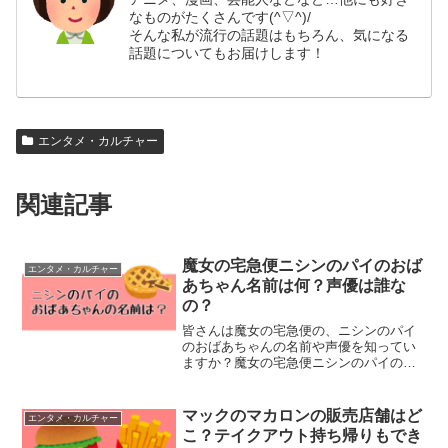
なものがたくさんです(^▽^)/
そんな私が流行の話題はもちろん、気になる
話題についてもお届けします！
エンタメ・カルチャー
関連記事
魔女の宅急便ニシンのパイのおば
エンタメ・カルチャー
あちゃん名前は何？声優は誰な
の？
皆さんは魔女の宅急便の、ニシンのパイ
のおばあちゃんの名前や声優を知ってい
ますか？魔女の宅急便ニシンのパイのお
ばあちゃん名前は何？声優は誰なの？と
気になる方もいるのではないでしょう
か？そこで今回は、魔女の宅急便ニシン
マックのマカロンの販売店舗はど
エンタメ・カルチャー
のパイのおばあちゃん名前や...
こ？テイクアウト持ち帰りもでき