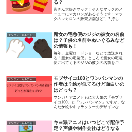
る？
皆さん大好きマック！そんなマックのメ
ニューにマカロンがあるそうです！マッ
クのマカロンの販売店舗はどこ？持ち帰
りもできるの？と気になりますよね？そ
こで本日は！マックのマカロンの販売店
舗はどこか、持ち帰りもできるのかにつ
魔女の宅急便のジジの彼女の名前
エンタメ・カルチャー
いて調査してみました！マ...
は？子供の名前やぬいぐるみなど
の情報も！
毎年、金曜ロードショーなどで放送され
る「魔女の宅急便」ところで魔女の宅急
便に出てくるのジジの彼女の名前をご存
じですか？また、ジジとその彼女の子供
の名前やぬいぐるみなどのグッズ情報も
気になりますよね？そこで今回は…魔女
モブサイコ100とワンパンマンの
エンタメ・カルチャー
の宅急便のジジの彼女の名...
作者は？絵が似てるけど面白いの
はどっち？
マンガとアニメともに大人気の「モブサ
イコ100」と「ワンパンマン」ですが、な
んだか絵やキャラクターのデザインなど
似ていると思いませんか？そこで今回は
「モブサイコ100」と「ワンパンマン」の
作者についてと、絵が似ている理由、そ
キヨ猫アニメはいつどこで配信予
エンタメ・カルチャー
して面白いのはど...
定？声優や制作会社はどうなる