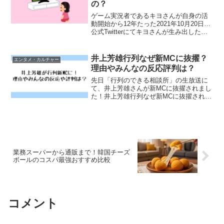
の？
ゲーム実況者であるキヨさんが自身の活
動開始から12年たった2021年10月20日…
公式Twitterにてキヨさんが生み出したオ
リジナルキャラである「キヨ猫」のアニ
メ化が決定したことが発表されました！
大人気有名ゲーム実況者のキヨさんが制
井上芳雄行列なぜ新MCに抜擢？
エンタメ・カルチャー
作した...
理由やみんなの反応評判は？
先日「行列のできる相談所」の生放送に
て、井上芳雄さんが新MCに抜擢されまし
た！井上芳雄行列なぜ新MCに抜擢された
の？理由やみんなの反応評判は？と気に
なりますよね？そこて今回は、井上芳雄
行列なぜ新MCに抜擢されたのか、理由や
みんなの反応評判に...
業務スーパーから通販まで！韓国チーズ
ボールのコスパ最強おすすめ比較
コメント